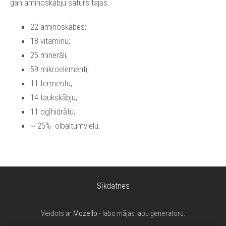
gan aminoskābju saturs tajās.
22 aminoskābes;
18 vitamīnu;
25 minerāli;
59 mikroelementi;
11 fermentu;
14 taukskābju;
11 ogļhidrātu;
~ 25% olbaltumvielu.
Sīkdatnes
Veidots ar
Mozello
- labo mājas lapu ģeneratoru.