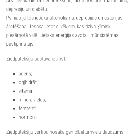
Ārsti iesaka lietot ziedputekšņus, lai cīnītos pret mazasinību,
depresiju un diabētu.
Psihiatrijā tos iesaka alkoholisma, depresijas un astēnijas
ārstēšanai. Iesaka lietot cilvēkiem, kas dzīvo ķīmiski
piesārņotā vidē. Lielisks enerģijas avots. Imūnsistēmas
pastiprinātājs.
Ziedputekšņu sastāvā ietilpst:
ūdens;
ogļhidrāti;
vitamīni;
minerālvielas;
fermenti;
hormoni.
Ziedputekšņu vērtību nosaka gan olbaltumvielu daudzums,